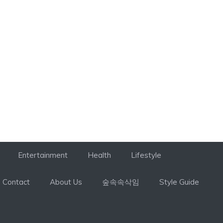
Entertainment
Health
Lifestyle
Contact
About Us
숲속속삭임
Style Guide