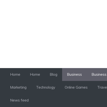
컨
텐
츠
로
건
너
뛰
기
Home
Home
Blog
Business
Business
Marketing
Technology
Online Games
Trave
News feed