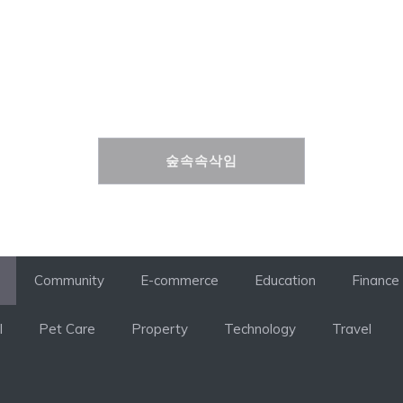
숲속속삭임
숲속속삭임
Community
E-commerce
Education
Finance
l
Pet Care
Property
Technology
Travel