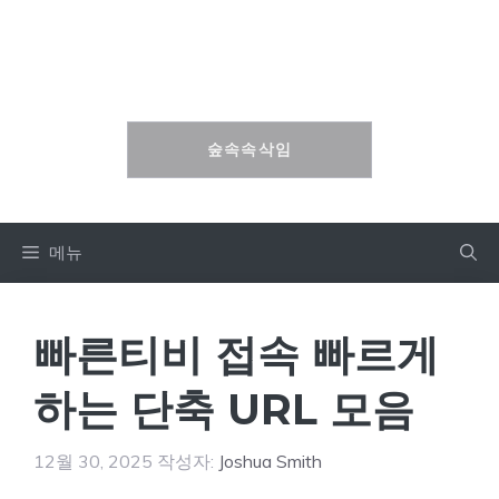
컨
텐
숲속속삭임
츠
로
건
숲속속삭임
너
뛰
기
메뉴
빠른티비 접속 빠르게
하는 단축 URL 모음
12월 30, 2025
작성자:
Joshua Smith