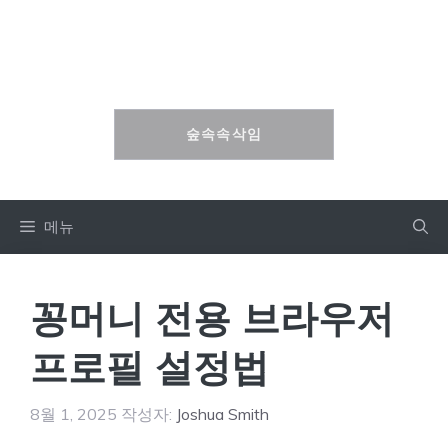
컨
텐
숲속속삭임
츠
로
건
숲속속삭임
너
뛰
기
메뉴
꽁머니 전용 브라우저
프로필 설정법
8월 1, 2025
작성자:
Joshua Smith